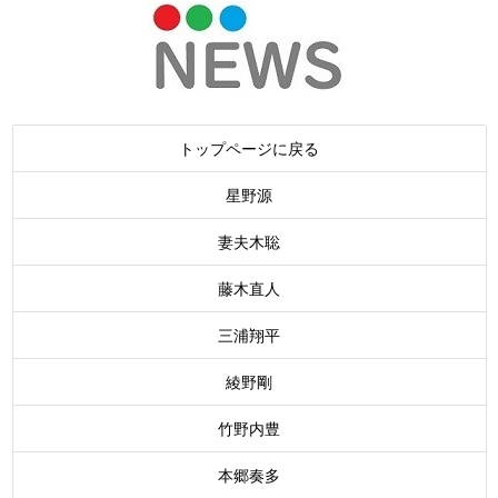
トップページに戻る
星野源
妻夫木聡
藤木直人
三浦翔平
綾野剛
竹野内豊
本郷奏多