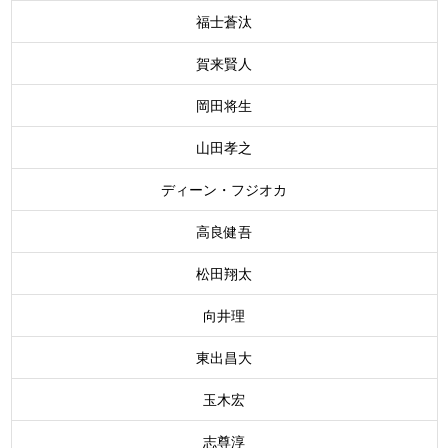
福士蒼汰
賀来賢人
岡田将生
山田孝之
ディーン・フジオカ
高良健吾
松田翔太
向井理
東出昌大
玉木宏
志尊淳