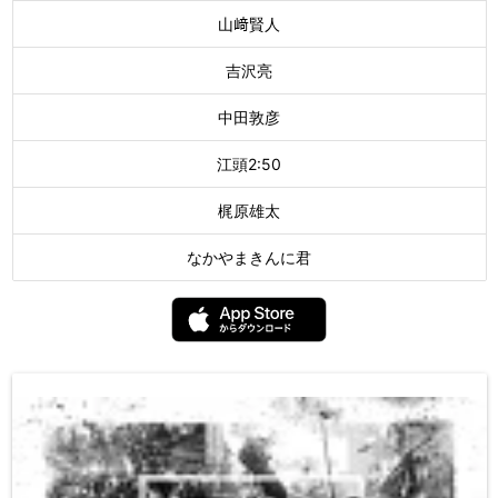
山﨑賢人
吉沢亮
中田敦彦
江頭2:50
梶原雄太
なかやまきんに君